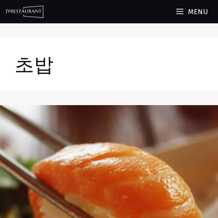
컨
MENU
텐
츠
로
초밥
건
너
뛰
기